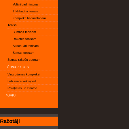
Volāni badmintonam
Tīkli badmintonam
Komplekti badmintonam
Teniss
Bumbas tenisam
Raketes tenisam
Aksesuāri tenisam
Somas tenisam
Somas rakešu sportam
BĒRNU PRECES
Vingrošanas kompleksi
Līdzsvara velosipēdi
Rotaļlietas un zinātne
PUMPJI
Prestashop
Distributed
Must
offers
payment
have
page
Prestashop
Prestashop
Ražotāji
scrolling
module
Skype