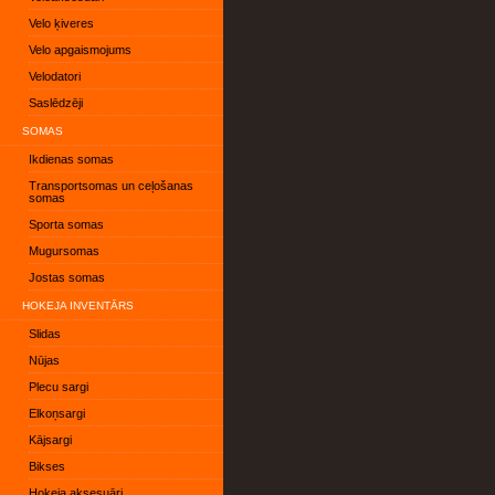
Velo ķiveres
Velo apgaismojums
Velodatori
Saslēdzēji
SOMAS
Ikdienas somas
Transportsomas un ceļošanas
somas
Sporta somas
Mugursomas
Jostas somas
HOKEJA INVENTĀRS
Slidas
Nūjas
Plecu sargi
Elkoņsargi
Kājsargi
Bikses
Hokeja aksesuāri