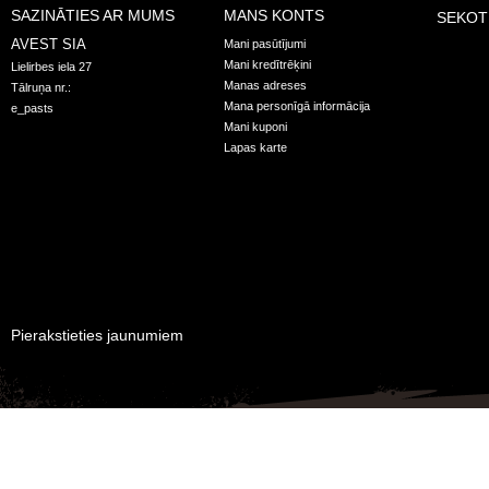
SAZINĀTIES AR MUMS
MANS KONTS
SEKOT
AVEST SIA
Mani pasūtījumi
Mani kredītrēķini
Lielirbes iela 27
Manas adreses
Tālruņa nr.:
Mana personīgā informācija
e_pasts
Mani kuponi
Lapas karte
Pierakstieties jaunumiem