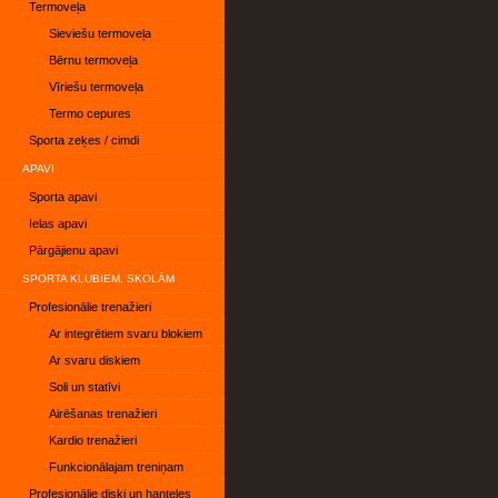
Termoveļa
Sieviešu termoveļa
Bērnu termoveļa
Vīriešu termoveļa
Termo cepures
Sporta zeķes / cimdi
APAVI
Sporta apavi
Ielas apavi
Pārgājienu apavi
SPORTA KLUBIEM, SKOLĀM
Profesionālie trenažieri
Ar integrētiem svaru blokiem
Ar svaru diskiem
Soli un statīvi
Airēšanas trenažieri
Kardio trenažieri
Funkcionālajam treniņam
Profesionālie diski un hanteles