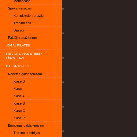
Mehāniskie
Spēka trenažieri
Kompleksie trenažieri
Treniņu soli
Dažādi
Paklāji trenažieriem
JOGA / PILATES
PIEVILKŠANĀS STIEŅI /
LĪDZSTEKAS
GALDA TENISS
Raketes galda tenisam
Klase B
Klase L
Klase A
Klase S
Klase C
Klase P
Bumbiņas galda tenisam
Treniņu bumbiņas