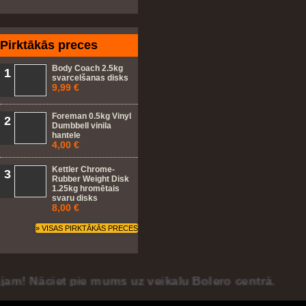
support
TOTOP
PAYMENT
MODULE
PLAN
module
-
PRESTASHOP
SCROLL
LEASING
on
Pirktākās preces
PRESTASHOP
FORM
PAGE
INSTALLMENT
SKYPE
BACK
MODULE
CALL
Body Coach 2.5kg
1
TOP
AND
svarcelšanas disks
for
CHAT
9,99 €
.
SUPPORT
low
MODULE
FOR
price
Foreman 0.5kg Vinyl
2
PRESTASHOP
Dumbbell vinila
payments.
hantele
.
4,00 €
Kettler Chrome-
3
Rubber Weight Disk
1.25kg hromētais
svaru disks
8,00 €
» VISAS PIRKTĀKĀS PRECES
ciet pie mums uz veikalu Bolero centrā.