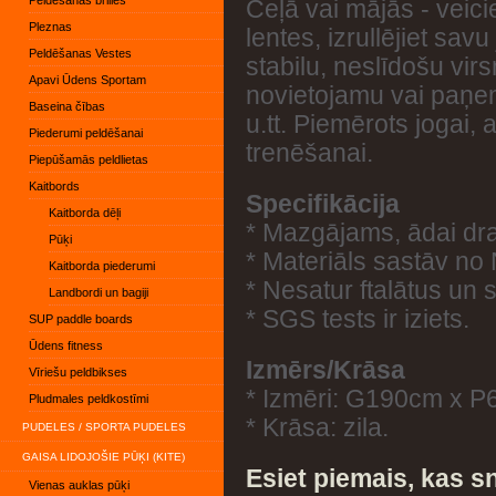
Peldēšanas brilles
Ceļā vai mājās - veici
Pleznas
lentes, izrullējiet sav
Peldēšanas Vestes
stabilu, neslīdošu virsm
Apavi Ūdens Sportam
novietojamu vai paņem
Baseina čības
u.tt. Piemērots jogai
Piederumi peldēšanai
trenēšanai.
Piepūšamās peldlietas
Kaitbords
Specifikācija
Kaitborda dēļi
* Mazgājams, ādai dra
Pūķi
* Materiāls sastāv no
Kaitborda piederumi
* Nesatur ftalātus un
Landbordi un bagiji
* SGS tests ir iziets.
SUP paddle boards
Ūdens fitness
Izmērs/Krāsa
Vīriešu peldbikses
* Izmēri: G190cm x P
Pludmales peldkostīmi
* Krāsa: zila.
PUDELES / SPORTA PUDELES
GAISA LIDOJOŠIE PŪĶI (KITE)
Esiet piemais, kas s
Vienas auklas pūķi