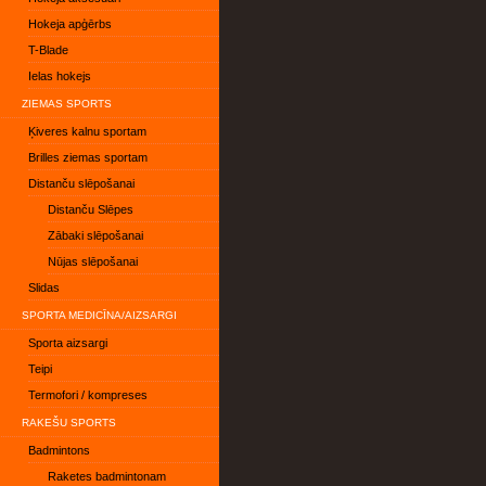
Hokeja apģērbs
T-Blade
Ielas hokejs
ZIEMAS SPORTS
Ķiveres kalnu sportam
Brilles ziemas sportam
Distanču slēpošanai
Distanču Slēpes
Zābaki slēpošanai
Nūjas slēpošanai
Slidas
SPORTA MEDICĪNA/AIZSARGI
Sporta aizsargi
Teipi
Termofori / kompreses
RAKEŠU SPORTS
Badmintons
Raketes badmintonam