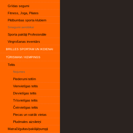
Grīdas segumi
Fitness, Joga, Pilates
Pildbumbas sporta klubiem
Smagumi aerobikai
Sporta paklāji Profesionālie
Vingrošanas inventārs
BRILLES SPORTAM UN IKDIENAI
TŪRISMAM / KEMPINGS
Teltis
Nojumes
Piederumi teltīm
Vienvietīgas teltis
Divvietīgas teltis
Trīsvietīgas teltis
Četrvietīgas teltis
Piecas un vairāk vietas
Pludmales aizslietņi
Matrači/gultas/paklāji/pumpji