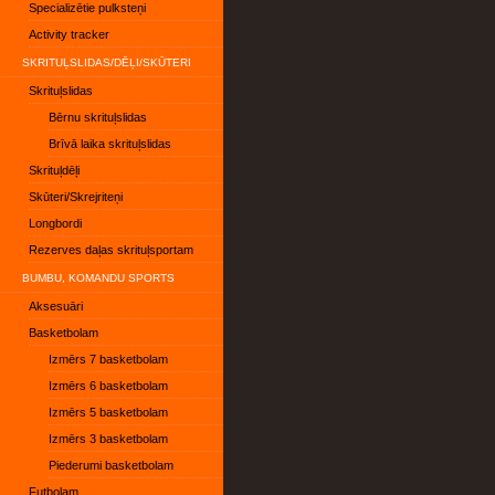
Specializētie pulksteņi
Activity tracker
SKRITUĻSLIDAS/DĒĻI/SKŪTERI
Skrituļslidas
Bērnu skrituļslidas
Brīvā laika skrituļslidas
Skrituļdēļi
Skūteri/Skrejriteņi
Longbordi
Rezerves daļas skrituļsportam
BUMBU, KOMANDU SPORTS
Aksesuāri
Basketbolam
Izmērs 7 basketbolam
Izmērs 6 basketbolam
Izmērs 5 basketbolam
Izmērs 3 basketbolam
Piederumi basketbolam
Futbolam