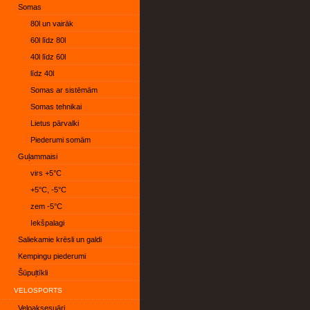
Somas
80l un vairāk
60l līdz 80l
40l līdz 60l
līdz 40l
Somas ar sistēmām
Somas tehnikai
Lietus pārvalki
Piederumi somām
Guļammaisi
virs +5°C
+5°C, -5°C
zem -5°C
Iekšpalagi
Saliekamie krēsli un galdi
Kempingu piederumi
Šūpuļtīkli
VELOSPORTS
Veloaksesuāri