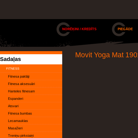
NORĒĶINI / KREDĪTS
PIEGĀDE
Movit Yoga Mat 190
Sadaļas
FITNESS
Fitnesa paklāji
Fitnesa aksesuāri
Hanteles fitnesam
Espanderi
Atsvari
Fitnesa bumbas
Lecamauklas
Masažieri
Treniņu pirkstaiņi