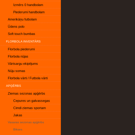
Izmērs 0 handbolam
Piederumi handbolam
Amerikāņu futbolam
Ūdens polo
Soft touch bumbas
FLORBOLA INVENTĀRS
Florbola piederumi
Florbola nūjas
Vārtsargu ekipējums
Nūju somas
Florbola vārti / Futbola vārti
APĢĒRBS
Ziemas sezonas apģērbs
Cepures un galvassegas
Cimdi ziemas sportam
Jakas
Vasaras sezonas apģērbs
Bikses