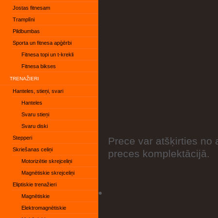
Jostas fitnesam
Tramplīni
Pildbumbas
Sporta un fitnesa apģērbi
Fitnesa topi un t-krekli
Fitnesa bikses
TRENAŽIERI
Hanteles, stieņi, svari
Hanteles
Svaru stieņi
Svaru diski
Stepperi
Prece var atšķirties no 
Skriešanas celiņi
preces komplektācijā.
Motorizētie skrejceliņi
Magnētiskie skrejceliņi
Eliptiskie trenažieri
Magnētiskie
Elektromagnētiskie