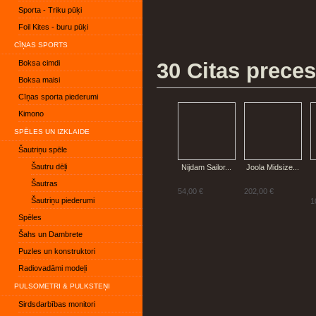
Sporta - Triku pūķi
Foil Kites - buru pūķi
CĪŅAS SPORTS
Boksa cimdi
30 Citas preces
Boksa maisi
Cīņas sporta piederumi
Kimono
SPĒLES UN IZKLAIDE
Šautriņu spēle
Šautru dēļi
Nijdam Sailor...
Joola Midsize...
Šautras
54,00 €
202,00 €
Šautriņu piederumi
1
Spēles
Šahs un Dambrete
Puzles un konstruktori
Radiovadāmi modeļi
PULSOMETRI & PULKSTEŅI
Sirdsdarbības monitori