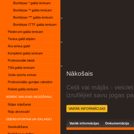
Bumbiņas * galda tenisam
Bumbiņas ** galda tenisam
Bumbiņas *** galda tenisam
Bumbiņas ITTF galda tenisam
Piederumi galda tenisam
Tenisa galdi telpām
Āra tenisa galdi
Komplekti galda tenisam
Profesionālie bleidi
Tīkli galda tenisam
Nākošais
Joola sporta somas
Profesionālās gumijas raketēm
Ceļā vai mājās - veicie
Roboti galda tenisam
izrullējiet savu jogas p
NORDIC WALKING (NŪJOŠANA)
Nūjas nūjošanai
VAIRĀK INFORMĀCIJAS
Nūju aksesuāri
ŪDENSSPORTAM UN IZKLAIDEI
Vairāk informācijas
Dokumentācija
Snorkelēšana