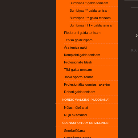
Bumbiņas * galda tenisam
Bumbiņas ** galda tenisam
Bumbiņas *** galda tenisam
Bumbiņas ITTF galda tenisam
Piederumi galda tenisam
J
Tenisa galdi telpām
Āra tenisa galdi
8,00
Komplekti galda tenisam
Profesionālie bleidi
Tīkli galda tenisam
Joola sporta somas
Profesionālās gumijas raketēm
Roboti galda tenisam
NORDIC WALKING (NŪJOŠANA)
Nūjas nūjošanai
Nūju aksesuāri
ŪDENSSPORTAM UN IZKLAIDEI
Snorkelēšana