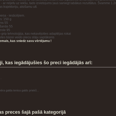
a - ar reljefu uz iekšu, tads izvietojums ļaus saniegt labākus rezultātus. Švamme 1.
 trajektoriju, atsišamu utt.
meņa - iesācējiem.
s: 150 g
ums 55
ešanās 55
role 95
 grip tehnoloģija, kas nekavējoties adaptējas rokai
tes bāzei veido piecu slāju saplāksnis
iemais, kas sniedz savu vērtējumu !
ji, kas iegādājušies šo preci iegādājās arī:
..
ra galda tenisa galds priekš...
as preces šajā pašā kategorijā