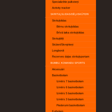
Specializētie pulksteņi
Activity tracker
SKRITUĻSLIDAS/DĒĻI/SKŪTERI
Skrituļslidas
Bērnu skrituļslidas
Brīvā laika skrituļslidas
Skrituļdēļi
Skūteri/Skrejriteņi
Longbordi
Rezerves daļas skrituļsportam
BUMBU, KOMANDU SPORTS
Aksesuāri
Basketbolam
Izmērs 7 basketbolam
Izmērs 6 basketbolam
Izmērs 5 basketbolam
Izmērs 3 basketbolam
Piederumi basketbolam
Futbolam