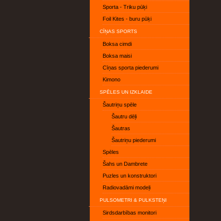
Sporta - Triku pūķi
Foil Kites - buru pūķi
CĪŅAS SPORTS
Boksa cimdi
Boksa maisi
Cīņas sporta piederumi
Kimono
SPĒLES UN IZKLAIDE
Šautriņu spēle
Šautru dēļi
Šautras
Šautriņu piederumi
Spēles
Šahs un Dambrete
Puzles un konstruktori
Radiovadāmi modeļi
PULSOMETRI & PULKSTEŅI
Sirdsdarbības monitori