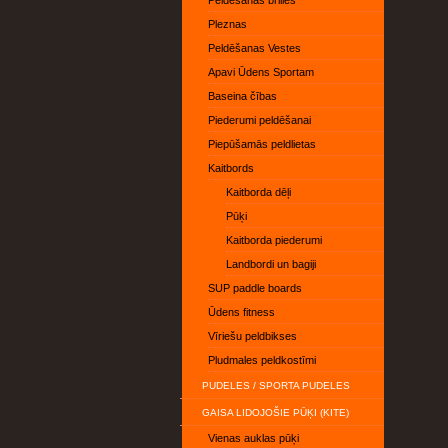
Peldēšanas brilles
Pleznas
Peldēšanas Vestes
Apavi Ūdens Sportam
Baseina čības
Piederumi peldēšanai
Piepūšamās peldlietas
Kaitbords
Kaitborda dēļi
Pūķi
Kaitborda piederumi
Landbordi un bagiji
SUP paddle boards
Ūdens fitness
Vīriešu peldbikses
Pludmales peldkostīmi
PUDELES / SPORTA PUDELES
GAISA LIDOJOŠIE PŪĶI (KITE)
Vienas auklas pūķi