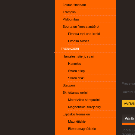
Jostas fitnesam
Tramplīni
Pildbumbas
Sporta un fitnesa apģērbi
Fitnesa topi un t-krekli
Fitnesa bikses
TRENAŽIERI
Hanteles, stieņi, svari
Hanteles
Svaru stieņi
Svaru diski
Prece var
Stepperi
Raketei 
Skriešanas celiņi
Motorizētie skrejceliņi
VAIRĀ
Magnētiskie skrejceliņi
Eliptiskie trenažieri
Vairāk
Magnētiskie
Elektromagnētiskie
Joola Co
tehniskā