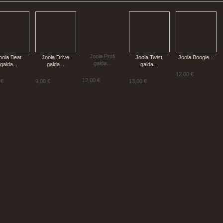
Joola Profi
oola Beat
Joola Drive
Joola Twist
Joola Boogie...
galda...
galda...
galda...
galda...
12,00 €
12,00 €
 €
9,00 €
13,00 €