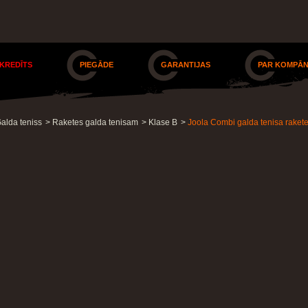
 KREDĪTS
PIEGĀDE
GARANTIJAS
PAR KOMPĀN
alda teniss
>
Raketes galda tenisam
>
Klase B
>
Joola Combi galda tenisa raket