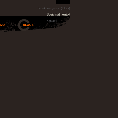
Iepirkumu grozs:
(tukšs)
Sveicināti Ienākt
Kontakti
IJU
BLOGS
e