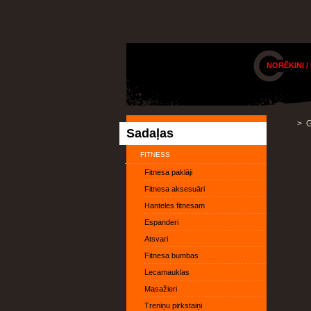
NORĒĶINI /
>
G
Sadaļas
FITNESS
Fitnesa paklāji
Fitnesa aksesuāri
Hanteles fitnesam
Espanderi
Atsvari
Fitnesa bumbas
Lecamauklas
Masažieri
Treniņu pirkstaiņi