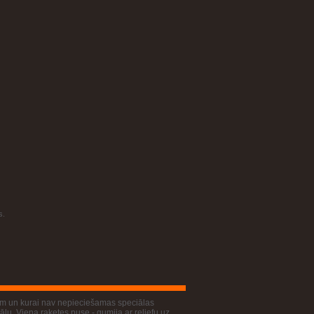
s.
jiem un kurai nav nepieciešamas speciālas
lu. Viena raketes puse - gumija ar reljefu uz