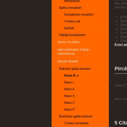
Mehāniskie
āru, otr
bumbiņas
Spēka trenažieri
Kompleksie trenažieri
B lī
Svar
Treniņu soli
Ātr
Dažādi
Gri
Kont
Paklāji trenažieriem
Ergo
Rake
JOGA / PILATES
Esiet p
PIEVILKŠANĀS STIEŅI /
LĪDZSTEKAS
GALDA TENISS
Pircē
Raketes galda tenisam
Klase B
Klase L
Joola TT.
Klase A
Klase S
Maza izmē
Klase C
Klase P
Bumbiņas galda tenisam
5 Cit
Treniņu bumbiņas