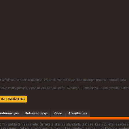
 atšķirties no attēlā redzamās, vai attēlā var būt daļas, kas neietilpst preces komplektācijā.
ir diva veida gumijas, vienā uz āru otrā uz iekšu. Švamme 1.2mm bieza. Ir konusveida rokturi
K INFORMĀCIJAS
 informācijas
Dokumentācija
Video
Atsauksmes
mbi galda tenisa rakete. Šī rakete skaitās standarta B klase, kas ir priekš iesācē
s prasmes. Rakete ar konusveida rokturi, kas izgatavots izmantojot kompozītmateriā