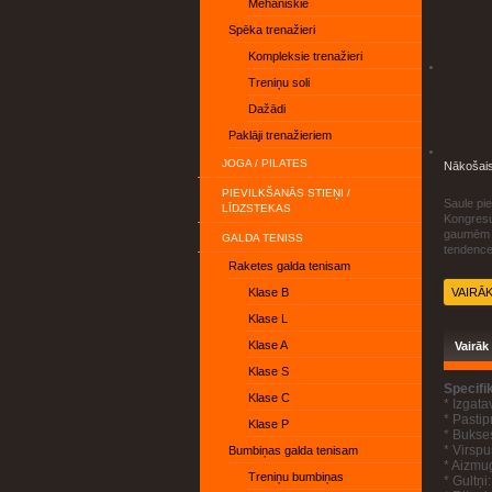
Mehāniskie
Spēka trenažieri
Kompleksie trenažieri
Treniņu soli
Dažādi
Paklāji trenažieriem
JOGA / PILATES
Nākošai
PIEVILKŠANĀS STIEŅI /
Saule pie
LĪDZSTEKAS
Kongresu 
gaumēm un
GALDA TENISS
tendence
Raketes galda tenisam
Klase B
VAIRĀ
Klase L
Klase A
Vairāk
Klase S
Specifi
Klase C
* Izgata
* Pastip
Klase P
* Bukse
* Virspu
Bumbiņas galda tenisam
* Aizmug
Treniņu bumbiņas
* Gultņi