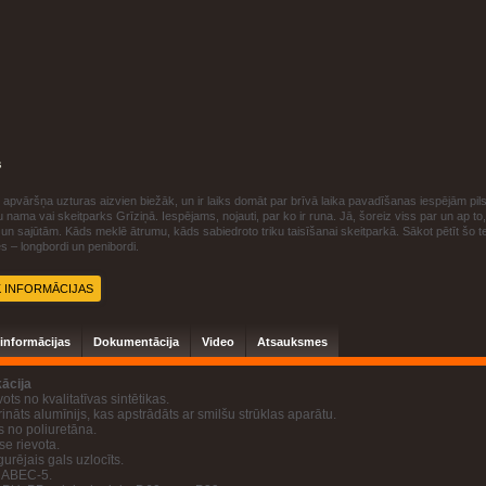
s
 apvāršņa uzturas aizvien biežāk, un ir laiks domāt par brīvā laika pavadīšanas iespējām pils
nama vai skeitparks Grīziņā. Iespējams, nojauti, par ko ir runa. Jā, šoreiz viss par un ap to, k
 sajūtām. Kāds meklē ātrumu, kāds sabiedroto triku taisīšanai skeitparkā. Sākot pētīt šo tem
s – longbordi un penibordi.
K INFORMĀCIJAS
 informācijas
Dokumentācija
Video
Atsauksmes
kācija
vots no kvalitatīvas sintētikas.
rināts alumīnijs, kas apstrādāts ar smilšu strūklas aparātu.
s no poliuretāna.
se rievota.
urējais gals uzlocīts.
: ABEC-5.