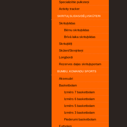
Specializētie pulksteņi
Activity tracker
SKRITUĻSLIDAS/DĒĻI/SKŪTERI
Skrituļslidas
Bērnu skrituļslidas
Brīvā laika skrituļslidas
Skrituļdēļi
Skūteri/Skrejriteņi
Longbordi
Rezerves daļas skrituļsportam
BUMBU, KOMANDU SPORTS
Aksesuāri
Basketbolam
Izmērs 7 basketbolam
Izmērs 6 basketbolam
Izmērs 5 basketbolam
Izmērs 3 basketbolam
Piederumi basketbolam
Futbolam