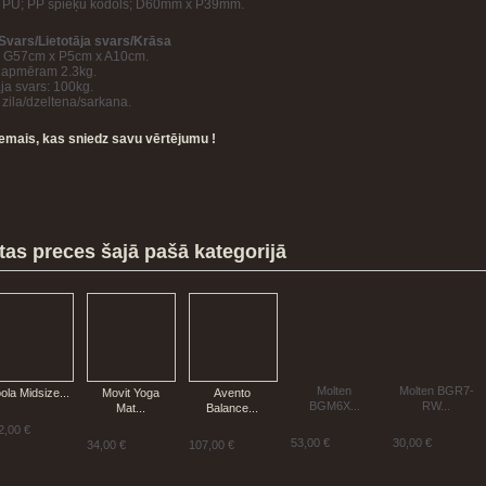
i: PU; PP spieķu kodols; D60mm x P39mm.
Svars/Lietotāja svars/Krāsa
i: G57cm x P5cm x A10cm.
: apmēram 2.3kg.
āja svars: 100kg.
 zila/dzeltena/sarkana.
iemais, kas sniedz savu vērtējumu !
tas preces šajā pašā kategorijā
Molten
Molten BGR7-
ola Midsize...
Movit Yoga
Avento
BGM6X...
RW...
Mat...
Balance...
2,00 €
53,00 €
30,00 €
34,00 €
107,00 €