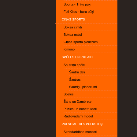
Sporta - Triku pūķi
Foil Kites - buru pūķi
CĪŅAS SPORTS
Boksa cimdi
Boksa maisi
Cīņas sporta piederumi
Kimono
SPĒLES UN IZKLAIDE
Šautriņu spēle
Šautru dēļi
Šautras
Šautriņu piederumi
Spēles
Šahs un Dambrete
Puzles un konstruktori
Radiovadāmi modeļi
PULSOMETRI & PULKSTEŅI
Sirdsdarbības monitori