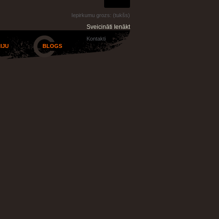
Iepirkumu grozs:
(tukšs)
Sveicināti Ienākt
Kontakti
IJU
BLOGS