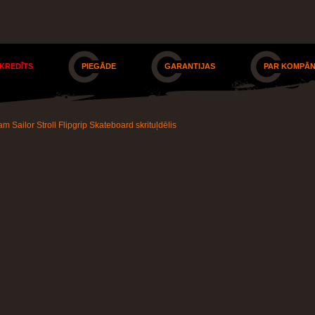
 KREDĪTS
PIEGĀDE
GARANTIJAS
PAR KOMPĀN
am Sailor Stroll Flipgrip Skateboard skrituļdēlis