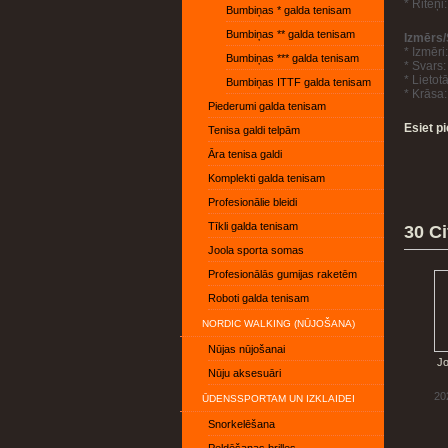
* Riteņ
Bumbiņas * galda tenisam
Bumbiņas ** galda tenisam
Izmērs/
* Izmēr
Bumbiņas *** galda tenisam
* Svars
* Lietot
Bumbiņas ITTF galda tenisam
* Krāsa:
Piederumi galda tenisam
Esiet p
Tenisa galdi telpām
Āra tenisa galdi
Komplekti galda tenisam
Profesionālie bleidi
Tīkli galda tenisam
30 Ci
Joola sporta somas
Profesionālās gumijas raketēm
Roboti galda tenisam
NORDIC WALKING (NŪJOŠANA)
Nūjas nūjošanai
Jo
Nūju aksesuāri
20
ŪDENSSPORTAM UN IZKLAIDEI
Snorkelēšana