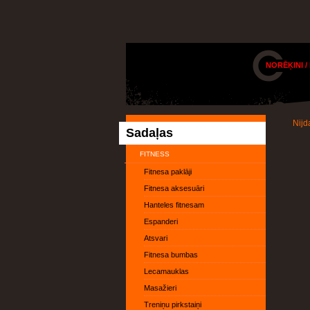
NORĒĶINI /
Nijd
Sadaļas
FITNESS
Fitnesa paklāji
Fitnesa aksesuāri
Hanteles fitnesam
Espanderi
Atsvari
Fitnesa bumbas
Lecamauklas
Masažieri
Treniņu pirkstaiņi