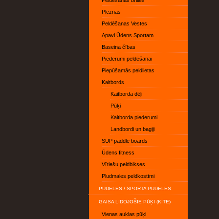
Peldēšanas brilles
Pleznas
Peldēšanas Vestes
Apavi Ūdens Sportam
Baseina čības
Piederumi peldēšanai
Piepūšamās peldlietas
Kaitbords
Kaitborda dēļi
Pūķi
Kaitborda piederumi
Landbordi un bagiji
SUP paddle boards
Ūdens fitness
Vīriešu peldbikses
Pludmales peldkostīmi
PUDELES / SPORTA PUDELES
GAISA LIDOJOŠIE PŪĶI (KITE)
Vienas auklas pūķi