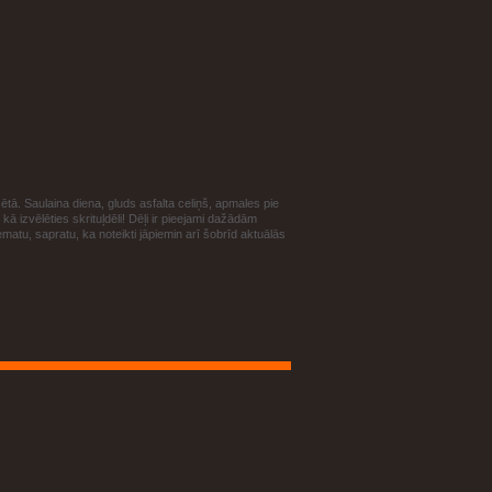
ētā. Saulaina diena, gluds asfalta celiņš, apmales pie
ā izvēlēties skrituļdēli!
Dēļi ir pieejami dažādām
atu, sapratu, ka noteikti jāpiemin arī šobrīd aktuālās