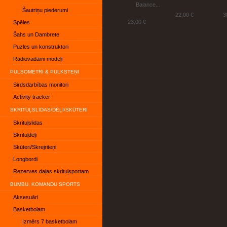
Balance...
Šautriņu piederumi
22,00 €
3
23,00 €
Spēles
Šahs un Dambrete
Puzles un konstruktori
Radiovadāmi modeļi
PULSOMETRI & PULKSTEŅI
Sirdsdarbības monitori
Activity tracker
SKRITUĻSLIDAS/DĒĻI/SKŪTERI
Skrituļslidas
Skrituļdēļi
Skūteri/Skrejriteņi
Longbordi
Rezerves daļas skrituļsportam
BUMBU, KOMANDU SPORTS
Aksesuāri
Basketbolam
Izmērs 7 basketbolam