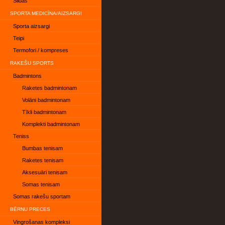
Slidas
SPORTA MEDICĪNA/AIZSARGI
Sporta aizsargi
Teipi
Termofori / kompreses
RAKEŠU SPORTS
Badmintons
Raketes badmintonam
Volāni badmintonam
Tīkli badmintonam
Komplekti badmintonam
Teniss
Bumbas tenisam
Raketes tenisam
Aksesuāri tenisam
Somas tenisam
Somas rakešu sportam
BĒRNU PRECES
Vingrošanas kompleksi