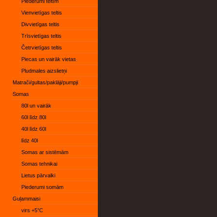
Piederumi teltīm
Vienvietīgas teltis
Divvietīgas teltis
Trīsvietīgas teltis
Četrvietīgas teltis
Piecas un vairāk vietas
Pludmales aizslietņi
Matrači/gultas/paklāji/pumpji
Somas
80l un vairāk
60l līdz 80l
40l līdz 60l
līdz 40l
Somas ar sistēmām
Somas tehnikai
Lietus pārvalki
Piederumi somām
Guļammaisi
virs +5°C