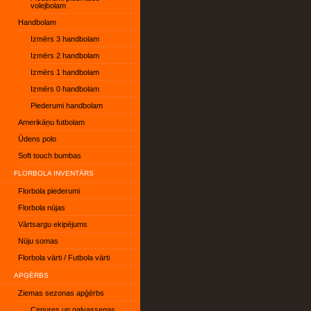
volejbolam
Handbolam
Izmērs 3 handbolam
Izmērs 2 handbolam
Izmērs 1 handbolam
Izmērs 0 handbolam
Piederumi handbolam
Amerikāņu futbolam
Ūdens polo
Soft touch bumbas
FLORBOLA INVENTĀRS
Florbola piederumi
Florbola nūjas
Vārtsargu ekipējums
Nūju somas
Florbola vārti / Futbola vārti
APĢĒRBS
Ziemas sezonas apģērbs
Cepures un galvassegas