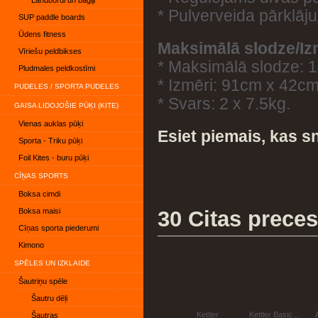
Landbordi un bagiji
* Pulverveida pārklāj
SUP paddle boards
Ūdens fitness
Maksimālā slodze/Iz
Vīriešu peldbikses
* Maksimālā slodze: 
Pludmales peldkostīmi
* Izmēri: 91cm x 42c
PUDELES / SPORTA PUDELES
* Svars: 2 x 7.5kg.
GAISA LIDOJOŠIE PŪĶI (KITE)
Vienas auklas pūķi
Esiet piemais, kas s
Sporta - Triku pūķi
Foil Kites - buru pūķi
CĪŅAS SPORTS
Boksa cimdi
Boksa maisi
30 Citas preces
Cīņas sporta piederumi
Kimono
SPĒLES UN IZKLAIDE
Šautriņu spēle
Šautru dēļi
Kettler
Kettler Basic...
Šautras