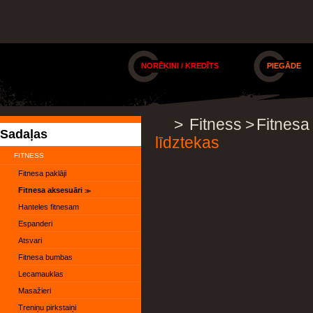
NORĒĶINI / KREDĪTS
PIEGĀDE
>
Fitness
>
Fitnesa
Sadaļas
līdztekas
FITNESS
Fitnesa paklāji
Fitnesa aksesuāri
Hanteles fitnesam
Espanderi
Atsvari
Fitnesa bumbas
Lecamauklas
Masažieri
Treniņu pirkstaiņi