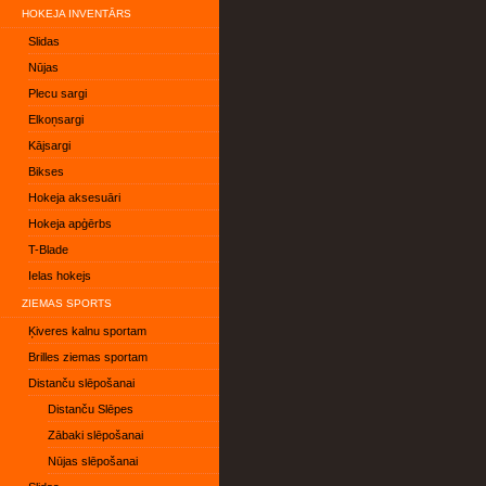
HOKEJA INVENTĀRS
Slidas
Nūjas
Plecu sargi
Elkoņsargi
Kājsargi
Bikses
Hokeja aksesuāri
Hokeja apģērbs
T-Blade
Ielas hokejs
ZIEMAS SPORTS
Ķiveres kalnu sportam
Brilles ziemas sportam
Distanču slēpošanai
Distanču Slēpes
Zābaki slēpošanai
Nūjas slēpošanai