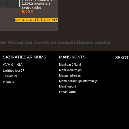
1.25kg hromētais
svaru disks
8,00 €
» VISAS PIRKTĀKĀS PRECES
et pie mums uz veikalu Bolero centrā.
SAZINĀTIES AR MUMS
MANS KONTS
SEKOT
AVEST SIA
Mani pasūtījumi
Mani kredītrēķini
Lielirbes iela 27
Manas adreses
Tālruņa nr.:
Mana personīgā informācija
e_pasts
Mani kuponi
Lapas karte