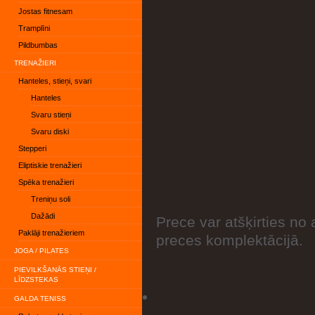
Jostas fitnesam
Tramplīni
Pildbumbas
TRENAŽIERI
Hanteles, stieņi, svari
Hanteles
Svaru stieņi
Svaru diski
Stepperi
Eliptiskie trenažieri
Spēka trenažieri
Treniņu soli
Dažādi
Prece var atšķirties no 
Paklāji trenažieriem
preces komplektācijā.
JOGA / PILATES
PIEVILKŠANĀS STIEŅI /
LĪDZSTEKAS
GALDA TENISS