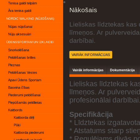
Tenisa galdi telpām
Nākošais
Āra tenisa galdi
NORDIC WALKING (NŪJOŠANA)
Lieliskas līdztekas ka
Nūjas nūjošanai
līmeņos. Ar pulverveid
Nūju aksesuāri
darbībai.
ŪDENSSPORTAM UN IZKLAIDEI
Snorkelēšana
VAIRĀK INFORMĀCIJAS
Peldēšanas brilles
Pleznas
Vairāk informācijas
Dokumentācija
Peldēšanas Vestes
Apavi Ūdens Sportam
Lieliskas līdztekas k
Baseina čības
līmeņos. Ar pulverve
Piederumi peldēšanai
profesionālai darbībai
Piepūšamās peldlietas
Kaitbords
Specifikācija
Kaitborda dēļi
* Līdztekas izgatavot
Pūķi
* Atstatums starp sti
Kaitborda piederumi
* Regulējams divās po