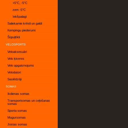
+5°C, -5°C
zem -5°C
Iekšpalagi
Saliekamie krēsli un galdi
Kempingu piederumi
Šūpuļtīkli
VELOSPORTS
Veloaksesuāri
Velo ķiveres
Velo apgaismojums
Velodatori
Saslēdzēji
SOMAS
Ikdienas somas
Transportsomas un ceļošanas
somas
Sporta somas
Mugursomas
Jostas somas