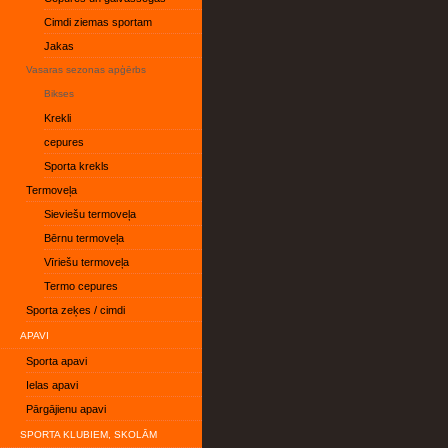
Cimdi ziemas sportam
Jakas
Vasaras sezonas apģērbs
Bikses
Krekli
cepures
Sporta krekls
Termoveļa
Sieviešu termoveļa
Bērnu termoveļa
Vīriešu termoveļa
Termo cepures
Sporta zeķes / cimdi
APAVI
Sporta apavi
Ielas apavi
Pārgājienu apavi
SPORTA KLUBIEM, SKOLĀM