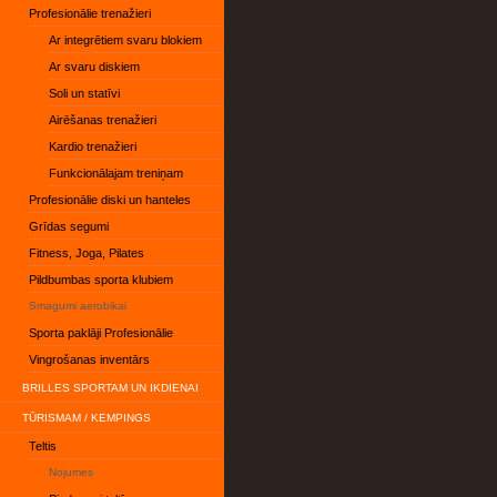
Profesionālie trenažieri
Ar integrētiem svaru blokiem
Ar svaru diskiem
Soli un statīvi
Airēšanas trenažieri
Kardio trenažieri
Funkcionālajam treniņam
Profesionālie diski un hanteles
Grīdas segumi
Fitness, Joga, Pilates
Pildbumbas sporta klubiem
Smagumi aerobikai
Sporta paklāji Profesionālie
Vingrošanas inventārs
BRILLES SPORTAM UN IKDIENAI
TŪRISMAM / KEMPINGS
Teltis
Nojumes